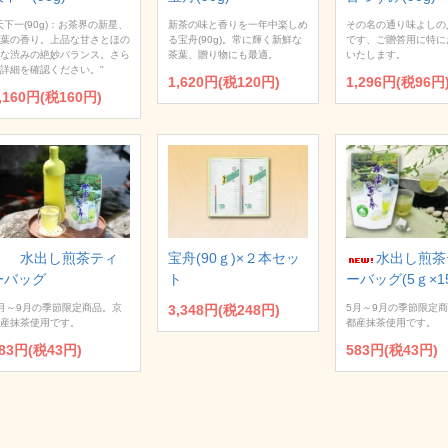
天下一(90g)：お茶界の新星、
新茶の味と香りを一年中楽しめ
その名の通り味よしの
葉の香り。上品な甘さとほの
る宝舟(90g)。常に輝く新鮮な
です、ご贈答用に特に
な渋みの絶妙バランス。さら
茶葉、贈り物にも最適。
いたします。
詳細を確認ください。"
1,620円(税120円)
1,296円(税96円
,160円(税160円)
水出し煎茶
水出し煎茶ティ
宝舟(90ｇ)×２本セッ
ーバッグ(5ｇ×1
ーバッグ
ト
5月～9月の季節限定
月～9月の季節限定商品。京
3,348円(税248円)
都産抹茶使用です。
産抹茶使用です。
583円(税43円)
83円(税43円)