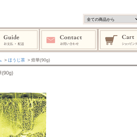
ム
>
ほうじ茶
> 焙華(90g)
(90g)