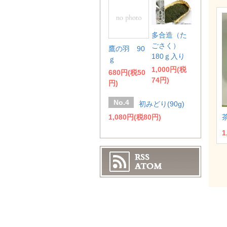
多合造（た
ごさく）
鷹の羽 90
180ｇ入り
ｇ
1,000円(税
680円(税50
74円)
円)
No.4
初みどり(90g)
1,080円(税80円)
1