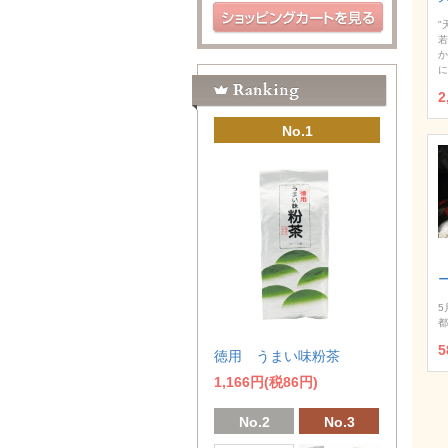
"
若
か
に
2
No.1
5
都
5
徳用 うまい味粉茶
1,166円(税86円)
No.2
No.3