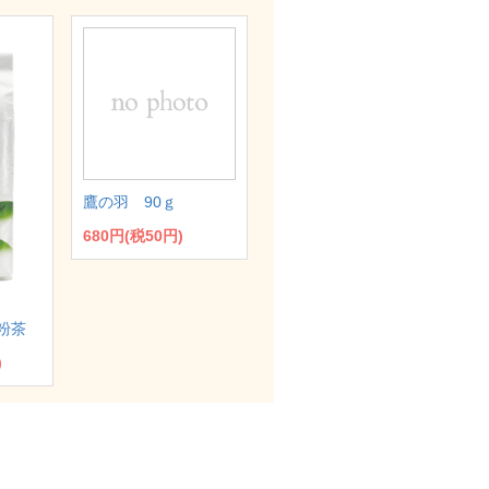
鷹の羽 90ｇ
680円(税50円)
粉茶
)