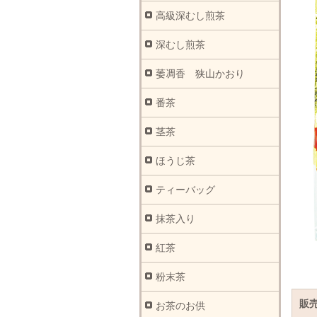
高級深むし煎茶
深むし煎茶
萎凋香 狭山かおり
番茶
茎茶
ほうじ茶
ティーバッグ
抹茶入り
紅茶
粉末茶
販
お茶のお供