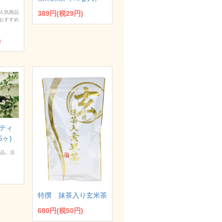
人気商品
389円(税29円)
おすすめ
)
ティ
5ヶ)
商品。京
特撰 抹茶入り玄米茶
680円(税50円)