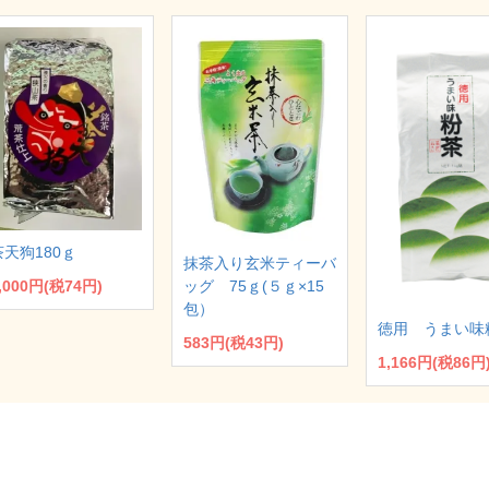
茶天狗180ｇ
抹茶入り玄米ティーバ
ッグ 75ｇ(５ｇ×15
,000円(税74円)
包）
徳用 うまい味
583円(税43円)
1,166円(税86円