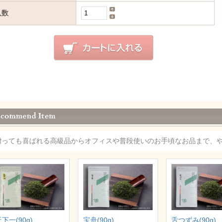
入数
贈っても喜ばれる高級品からオフィスや普段使いのお手頃なお品まで、
下一(90g)
宝舟(90g)
舌つずみ(90g)