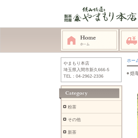
ホー
やまもり本店
埼玉県入間市新久666-5
焙華
TEL：04-2962-2336
粉茶
その他
新茶