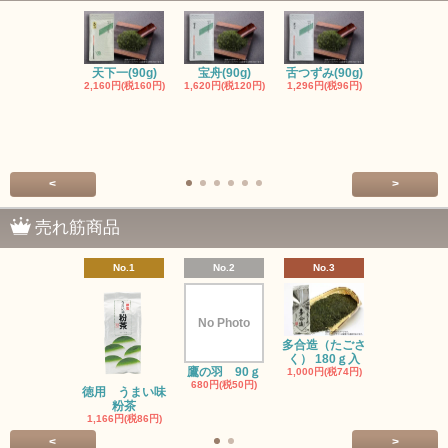
天下一(90g)
宝舟(90g)
舌つずみ(90g)
粉末緑茶（4
2,160円(税160円)
1,620円(税120円)
1,296円(税96円)
入）
389円(税29
<
>
売れ筋商品
No.1
No.2
No.3
No.4
No Photo
多合造（たごさ
初みどり(90
く） 180ｇ入
1,080円(税8
鷹の羽 90ｇ
1,000円(税74円)
680円(税50円)
徳用 うまい味
粉茶
1,166円(税86円)
<
>