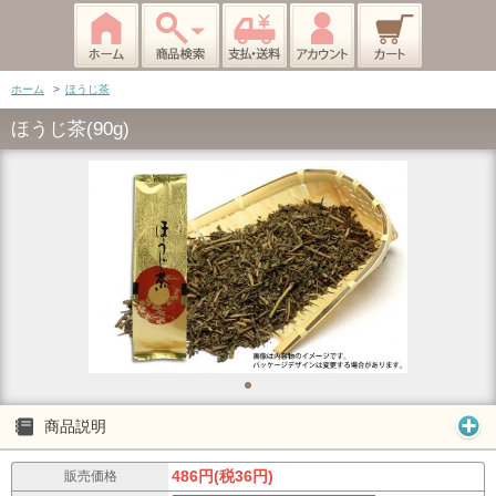
ホーム
>
ほうじ茶
ほうじ茶(90g)
商品説明
486円(税36円)
販売価格