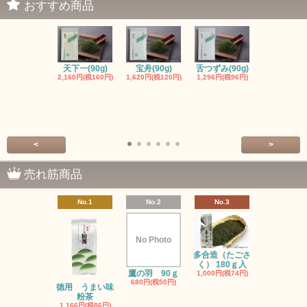
おすすめ商品
天下一(90g)
宝舟(90g)
舌つずみ(90g)
粉末緑茶（4
2,160円(税160円)
1,620円(税120円)
1,296円(税96円)
入）
389円(税29
<
>
売れ筋商品
No.1
No.2
No.3
No.4
No Photo
多合造（たごさ
初みどり(90
く） 180ｇ入
1,080円(税8
鷹の羽 90ｇ
1,000円(税74円)
680円(税50円)
徳用 うまい味
粉茶
1,166円(税86円)