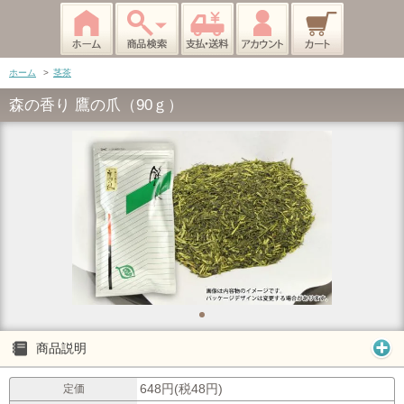
ホーム
>
茎茶
森の香り 鷹の爪（90ｇ）
商品説明
648円(税48円)
定価