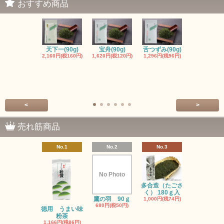
おすすめ商品
天下一(90g)
宝舟(90g)
舌つずみ(90g)
粉末緑茶（4
2,160円(税160円)
1,620円(税120円)
1,296円(税96円)
入）
389円(税29
<
>
売れ筋商品
No.1
No.2
No.3
No.4
No Photo
多合造（たごさ
初みどり(90
く） 180ｇ入
1,080円(税8
鷹の羽 90ｇ
1,000円(税74円)
680円(税50円)
徳用 うまい味
粉茶
1,166円(税86円)