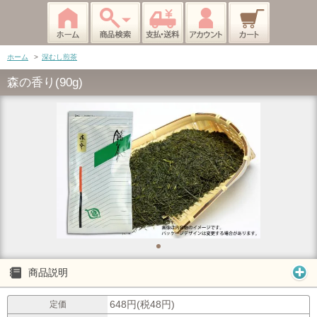
ホーム
>
深むし煎茶
森の香り(90g)
商品説明
648円(税48円)
定価