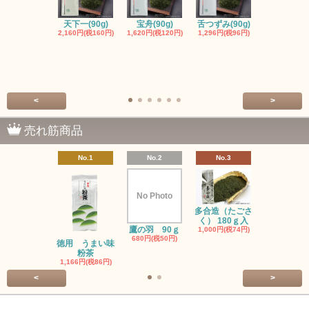
天下一(90g)
宝舟(90g)
舌つずみ(90g)
粉末緑茶（4
2,160円(税160円)
1,620円(税120円)
1,296円(税96円)
入）
389円(税29
<
>
売れ筋商品
No.1
No.2
No.3
No.4
No Photo
多合造（たごさ
初みどり(90
く） 180ｇ入
1,080円(税8
鷹の羽 90ｇ
1,000円(税74円)
680円(税50円)
徳用 うまい味
粉茶
1,166円(税86円)
<
>