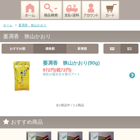
ホーム
>
萎凋香 狭山かおり
萎凋香 狭山かおり
おすすめ順
価格順
新着順
萎凋香 狭山かおり(90g)
972円(税72円)
茶匠が描き出す香のアート
全1商品中 / 1-1商品
おすすめ商品