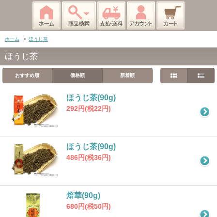
ホーム
>
ほうじ茶
ほうじ茶
おすすめ順
価格順
新着順
ほうじ茶(90g)
292円(税22円)
ほうじ茶(90g)
486円(税36円)
焙華(90g)
680円(税50円)