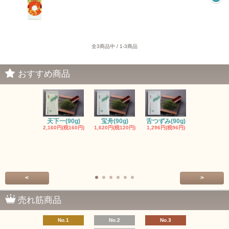
全3商品中 / 1-3商品
おすすめ商品
天下一(90g)
宝舟(90g)
舌つずみ(90g)
粉末緑茶（4
2,160円(税160円)
1,620円(税120円)
1,296円(税96円)
入）
389円(税29
<
>
売れ筋商品
No.1
No.2
No.3
No.4