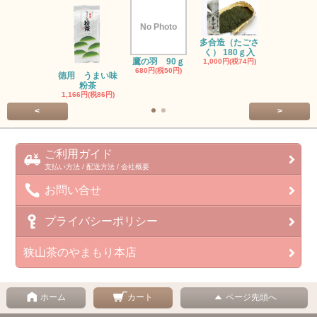
No Photo
多合造（たごさ
初みどり(90
く） 180ｇ入
1,080円(税8
鷹の羽 90ｇ
1,000円(税74円)
680円(税50円)
徳用 うまい味
粉茶
1,166円(税86円)
<
>
ご利用ガイド
支払い方法 / 配送方法 / 会社概要
お問い合せ
プライバシーポリシー
狭山茶のやまもり本店
ホーム
カート
ページ先頭へ