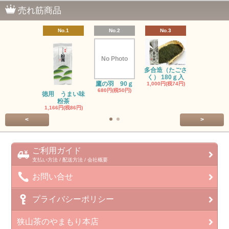
売れ筋商品
No.1
No.2
No.3
No.4
No Photo
多合造（たごさ
初みどり(90
く） 180ｇ入
1,080円(税8
鷹の羽 90ｇ
1,000円(税74円)
680円(税50円)
徳用 うまい味
粉茶
1,166円(税86円)
<
>
ご利用ガイド
支払い方法 / 配送方法 / 会社概要
お問い合せ
プライバシーポリシー
狭山茶のやまもり本店