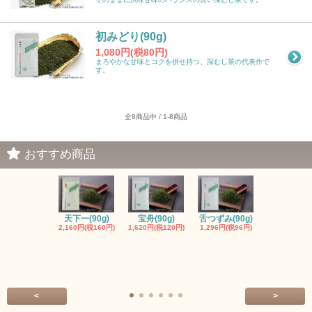
初みどり(90g)
1,080円(税80円)
まろやかな甘味とコクを併せ持つ、深むし茶の代表作で
す。
全8商品中 / 1-8商品
おすすめ商品
天下一(90g)
宝舟(90g)
舌つずみ(90g)
粉末緑茶（4
2,160円(税160円)
1,620円(税120円)
1,296円(税96円)
入）
389円(税29
<
>