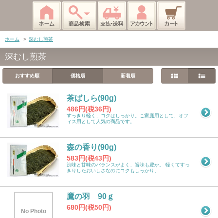
ホーム
>
深むし煎茶
深むし煎茶
おすすめ順
価格順
新着順
茶ばしら(90g)
486円(税36円)
すっきり軽く、コクはしっかり。ご家庭用として、オフ
ィス用として人気の商品です。
森の香り(90g)
583円(税43円)
渋味と甘味のバランスがよく、旨味も豊か。 軽くてすっ
きりしたおいしさなのにコクもしっかり。
鷹の羽 90ｇ
680円(税50円)
No Photo