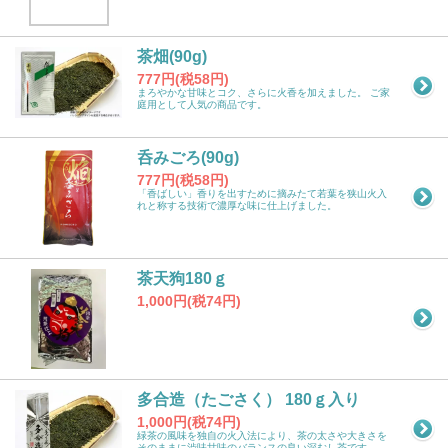
茶畑(90g)
777円(税58円)
まろやかな甘味とコク、さらに火香を加えました。 ご家
庭用として人気の商品です。
呑みごろ(90g)
777円(税58円)
「香ばしい」香りを出すために摘みたて若葉を狭山火入
れと称する技術で濃厚な味に仕上げました。
茶天狗180ｇ
1,000円(税74円)
多合造（たごさく） 180ｇ入り
1,000円(税74円)
緑茶の風味を独自の火入法により、茶の太さや大きさを
そのままに渋味甘味のバランスの良い深むし茶です。